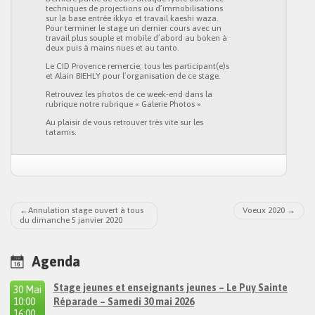
techniques de projections ou d’immobilisations
sur la base entrée ikkyo et travail kaeshi waza.
Pour terminer le stage un dernier cours avec un
travail plus souple et mobile d’abord au boken à
deux puis à mains nues et au tanto.
Le CID Provence remercie, tous les participant(e)s
et Alain BIEHLY pour l’organisation de ce stage.
Retrouvez les photos de ce week-end dans la
rubrique notre rubrique « Galerie Photos »
Au plaisir de vous retrouver très vite sur les
tatamis.
Annulation stage ouvert à tous
Voeux 2020
du dimanche 5 janvier 2020
Navigation
de
Agenda
l’article
Stage jeunes et enseignants jeunes – Le Puy Sainte
30 Mai
10:00
Réparade – Samedi 30 mai 2026
à
16:00