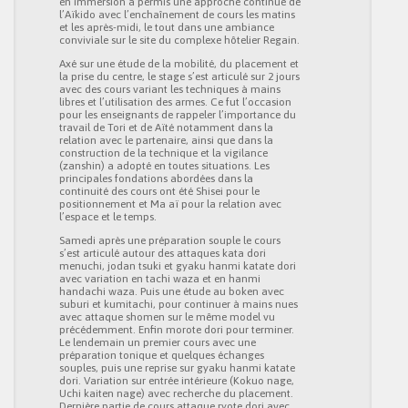
en immersion a permis une approche continue de
l’Aïkido avec l’enchaînement de cours les matins
et les après-midi, le tout dans une ambiance
conviviale sur le site du complexe hôtelier Regain.
Axé sur une étude de la mobilité, du placement et
la prise du centre, le stage s’est articulé
sur 2 jours
avec des cours variant les techniques à mains
libres et l’utilisation des armes. Ce fut l’occasion
pour les enseignants de rappeler l’importance du
travail de Tori et de Aïté notamment dans la
relation avec le partenaire, ainsi que dans la
construction de la technique et la vigilance
(zanshin) a adopté en toutes situations. Les
principales fondations abordées dans la
continuité des cours ont été Shisei pour le
positionnement et Ma aï pour la relation avec
l’espace et le temps.
Samedi après une préparation souple le cours
s’est articulé autour des attaques kata dori
menuchi, jodan tsuki et gyaku hanmi katate dori
avec variation en tachi waza et en hanmi
handachi waza. Puis une étude au boken avec
suburi et kumitachi, pour continuer à mains nues
avec attaque shomen sur le même model vu
précédemment. Enfin morote dori pour terminer.
Le lendemain un premier cours avec une
préparation tonique et quelques échanges
souples, puis une reprise sur gyaku hanmi katate
dori. Variation sur entrée intérieure (Kokuo nage,
Uchi kaiten nage) avec recherche du placement.
Dernière partie de cours attaque ryote dori avec