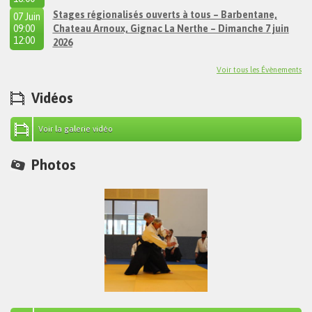
Stages régionalisés ouverts à tous – Barbentane,
07 Juin
09:00
Chateau Arnoux, Gignac La Nerthe – Dimanche 7 juin
à
12:00
2026
Voir tous les Évènements
Vidéos
Voir la galerie vidéo
Photos