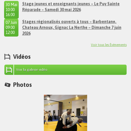
Stage jeunes et enseignants jeunes – Le Puy Sainte
30 Mai
10:00
Réparade – Samedi 30 mai 2026
à
16:00
Stages régionalisés ouverts à tous – Barbentane,
07 Juin
09:00
Chateau Arnoux, Gignac La Nerthe – Dimanche 7 juin
à
12:00
2026
Voir tous les Évènements
Vidéos
Voir la galerie vidéo
Photos