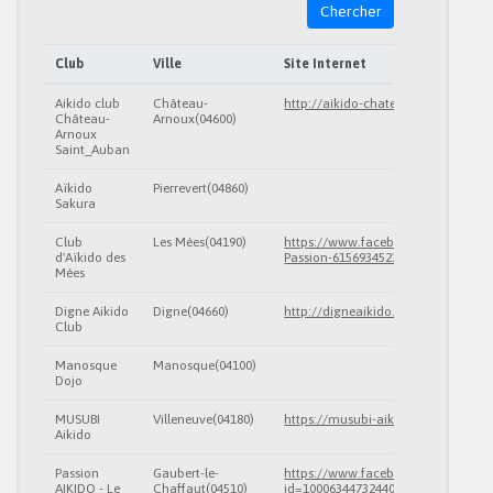
Chercher
Club
Ville
Site Internet
Aikido club
Château-
http://aikido-chateau-arnoux.wife
Château-
Arnoux(04600)
Arnoux
Saint_Auban
Aïkido
Pierrevert(04860)
Sakura
Club
Les Mées(04190)
https://www.facebook.com/p/A%C
d'Aïkido des
Passion-61569345214049/
Mées
Digne Aikido
Digne(04660)
http://digneaikido.weebly.com
Club
Manosque
Manosque(04100)
Dojo
MUSUBI
Villeneuve(04180)
https://musubi-aikido-villeneuve.fr
Aikido
Passion
Gaubert-le-
https://www.facebook.com/profile
AIKIDO - Le
Chaffaut(04510)
id=100063447324406