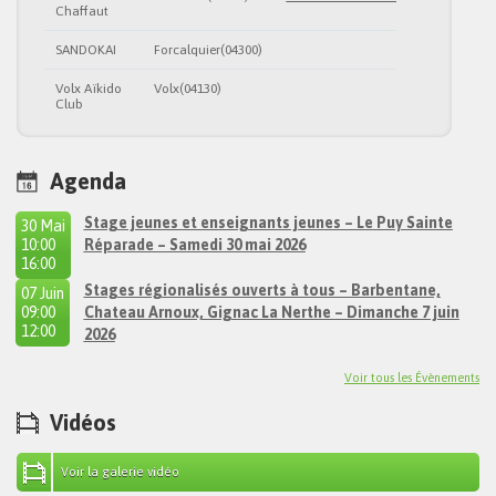
Chaffaut
SANDOKAI
Forcalquier(04300)
Volx Aïkido
Volx(04130)
Club
Agenda
Stage jeunes et enseignants jeunes – Le Puy Sainte
30 Mai
10:00
Réparade – Samedi 30 mai 2026
à
16:00
Stages régionalisés ouverts à tous – Barbentane,
07 Juin
09:00
Chateau Arnoux, Gignac La Nerthe – Dimanche 7 juin
à
12:00
2026
Voir tous les Évènements
Vidéos
Voir la galerie vidéo