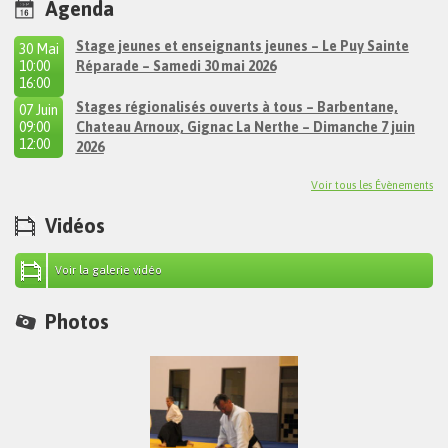
Agenda
Stage jeunes et enseignants jeunes – Le Puy Sainte
30 Mai
10:00
Réparade – Samedi 30 mai 2026
à
16:00
Stages régionalisés ouverts à tous – Barbentane,
07 Juin
09:00
Chateau Arnoux, Gignac La Nerthe – Dimanche 7 juin
à
12:00
2026
Voir tous les Évènements
Vidéos
Voir la galerie vidéo
Photos