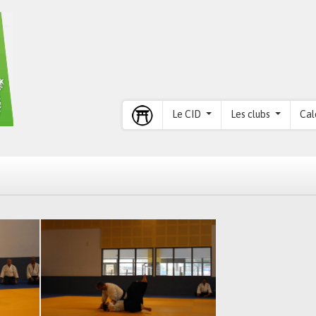
Le CID
Les clubs
Cal