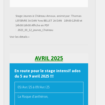
Stage Jeunes à Château-Arnoux, animé par: Thomas
LEFEBVRE 3è DAN Yves BELLET 2è DAN 10h00-12h00 et
14h00-16h00 Affiche en PDF
: 2023_03_12_jeunes_Chateau
Voir les détails »
AVRIL 2025
En route pour le stage intensif ados
du 5 au 9 avril 2025 !!!
05/Avr/25
à
09/Avr/25
La Roque d’anthéron,