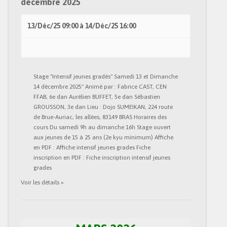
décembre 2025
13/Déc/25
09:00
à
14/Déc/25
16:00
Stage "Intensif jeunes gradés" Samedi 13 et Dimanche
14 décembre 2025" Animé par : Fabrice CAST, CEN
FFAB, 6e dan Aurélien BUFFET, 5e dan Sébastien
GROUSSON, 3e dan Lieu : Dojo SUMEIKAN, 224 route
de Brue-Auriac, les allées, 83149 BRAS Horaires des
cours Du samedi 9h au dimanche 16h Stage ouvert
aux jeunes de 15 à 25 ans (2e kyu minimum) Affiche
en PDF : Affiche intensif jeunes grades Fiche
inscription en PDF : Fiche inscription intensif jeunes
grades
Voir les détails »