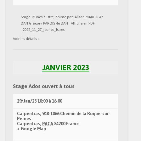
Stage Jeunes à Istre, animé par: Alison MARCO 4è
DAN Grégory PAROIS 4è DAN Affiche en PDF
: 2022_11_27_jeunes_Istres
Voir les détails »
JANVIER 2023
Stage Ados ouvert à tous
29/Jan/23
10:00
à
16:00
Carpentras,
948-1066 Chemin de la Roque-sur-
Pernes
Carpentras
,
PACA
84200
France
+ Google Map