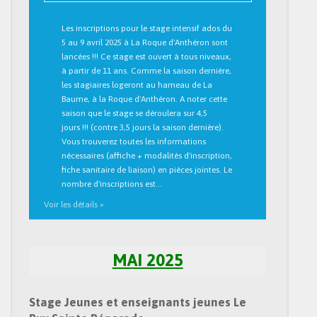
Les inscriptions pour le stage intensif ados du
5 au 9 avril 2025 à La Roque d'Anthéron sont
lancées !!! Ce stage est ouvert à tous niveaux,
à partir de 11 ans. Comme la saison dernière,
les stagiaires logeront au hameau de La
Baume, à la Roque d'Anthéron. A noter cette
saison que le stage se déroulera sur 4,5
jours !!! (contre 3,5 jours la saison dernière).
Vous trouverez toutes les informations
nécessaires (affiche + modalités d'inscription,
fiche sanitaire de liaison) en pièces jointes. Le
nombre d'inscriptions est…
Voir les détails »
MAI 2025
Stage Jeunes et enseignants jeunes Le