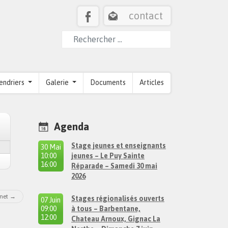
contact
endriers
Galerie
Documents
Articles
Agenda
Stage jeunes et enseignants
30 Mai
10:00
jeunes – Le Puy Sainte
à
16:00
Réparade – Samedi 30 mai
2026
net
Stages régionalisés ouverts
07 Juin
09:00
à tous – Barbentane,
à
12:00
Chateau Arnoux, Gignac La