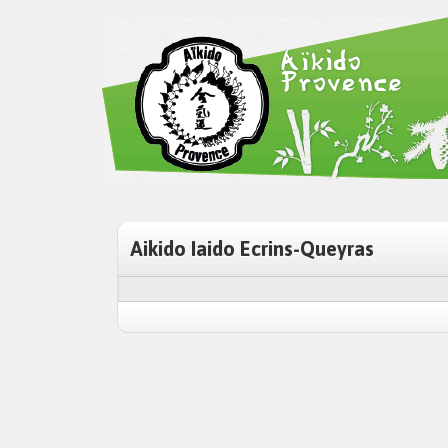
Aikido Iaido Ecrins-Queyras
Navigation
de