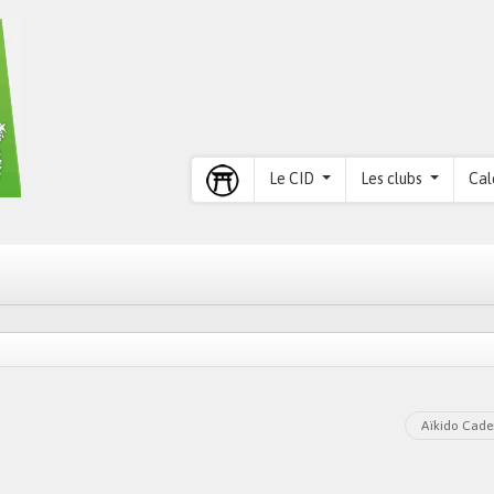
Le CID
Les clubs
Cal
Aïkido Cade