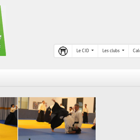
Le CID
Les clubs
Cal